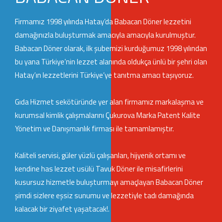
Firmamız 1998 yılında Hatay’da Babacan Döner lezzetini
damağınızla buluşturmak amacıyla amacıyla kurulmuştur.
Babacan Döner olarak, ilk şubemizi kurduğumuz 1998 yılından
bu yana Türkiye’nin lezzet alanında oldukça ünlü bir şehri olan
Hatay’ın lezzetlerini Türkiye’ye tanıtma amacı taşıyoruz.
Gıda Hizmet sekötüründe yer alan firmamız markalaşma ve
kurumsal kimlik çalışmalarını
Çukurova Marka Patent Kalite
Yönetim ve Danışmanlık
firması ile tamamlamıştır.
Kaliteli servisi, güler yüzlü çalışanları, hijyenik ortamı ve
kendine has lezzet usülü Tavuk Döner ile misafirlerini
kusursuz hizmetle buluşturmayı amaçlayan Babacan Döner
şimdi sizlere eşsiz sunumu ve lezzetiyle tadı damağında
kalacak bir ziyafet yaşatacak!.