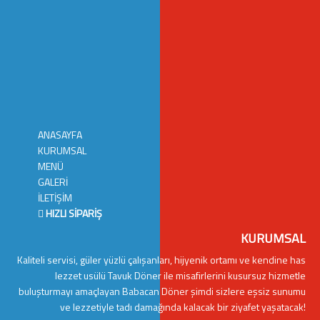
ANASAYFA
KURUMSAL
MENÜ
GALERİ
İLETİŞİM
HIZLI SİPARİŞ
KURUMSAL
Kaliteli servisi, güler yüzlü çalışanları, hijyenik ortamı ve kendine has
lezzet usülü Tavuk Döner ile misafirlerini kusursuz hizmetle
buluşturmayı amaçlayan Babacan Döner şimdi sizlere eşsiz sunumu
ve lezzetiyle tadı damağında kalacak bir ziyafet yaşatacak!