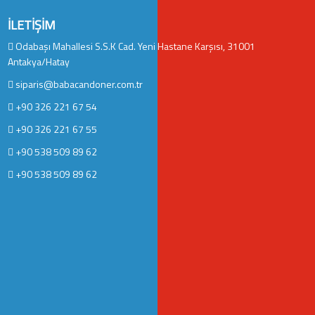
İLETIŞIM
Odabaşı Mahallesi S.S.K Cad. Yeni Hastane Karşısı, 31001
Antakya/Hatay
siparis@babacandoner.com.tr
+90 326 221 67 54
+90 326 221 67 55
+90 538 509 89 62
+90 538 509 89 62